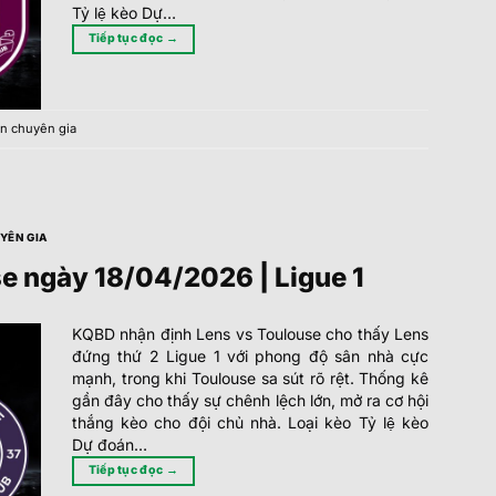
Tỷ lệ kèo Dự…
Tiếp tục đọc
→
n chuyên gia
YÊN GIA
e ngày 18/04/2026 | Ligue 1
KQBD nhận định Lens vs Toulouse cho thấy Lens
đứng thứ 2 Ligue 1 với phong độ sân nhà cực
mạnh, trong khi Toulouse sa sút rõ rệt. Thống kê
gần đây cho thấy sự chênh lệch lớn, mở ra cơ hội
thắng kèo cho đội chủ nhà. Loại kèo Tỷ lệ kèo
Dự đoán…
Tiếp tục đọc
→