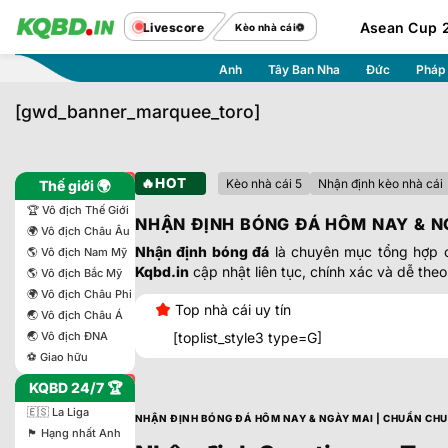
Bỏ
Asean Cup 
Livescore
Kèo nhà cái
qua
nội
Anh
Tây Ban Nha
Đức
Pháp
dung
[gwd_banner_marquee_toro]
🔥HOT
Kèo nhà cái 5
Nhận định kèo nhà cái
Thế giới 🌍
🏆 Vô địch Thế Giới
NHẬN ĐỊNH BÓNG ĐÁ HÔM NAY & N
🌍️ Vô địch Châu Âu
Nhận định bóng đá
là chuyên mục tổng hợp cá
🌎️️ Vô địch Nam Mỹ
Kqbd.in
cập nhật liên tục, chính xác và dễ theo
🌎️ Vô địch Bắc Mỹ
🌍️️ Vô địch Châu Phi
Top nhà cái uy tín
🌏️️ Vô địch Châu Á
🌏️️ Vô địch ĐNA
[toplist_style3 type=G]
⚽️️️ Giao hữu
KQBD 24/7 🏆
🇪🇸 La Liga
NHẬN ĐỊNH BÓNG ĐÁ HÔM NAY & NGÀY MAI | CHUẨN CHU
🏴󠁧󠁢󠁥󠁮󠁧󠁿 Hạng nhất Anh