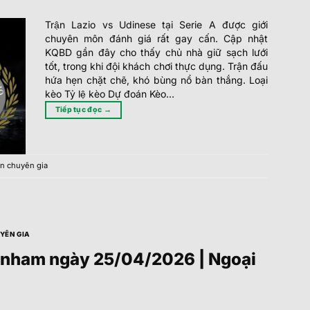
Trận Lazio vs Udinese tại Serie A được giới
chuyên môn đánh giá rất gay cấn. Cập nhật
KQBD gần đây cho thấy chủ nhà giữ sạch lưới
tốt, trong khi đội khách chơi thực dụng. Trận đấu
hứa hẹn chặt chẽ, khó bùng nổ bàn thắng. Loại
kèo Tỷ lệ kèo Dự đoán Kèo…
Tiếp tục đọc
→
n chuyên gia
YÊN GIA
nham ngày 25/04/2026 | Ngoại