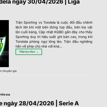
dela ngày 30/04/2026 | Liga
Trận Sporting vs Tondela là cuộc đối đầu chênh
lệch lớn khi một bên đứng top đầu, bên kia vật
lộn cuối bảng. Cập nhật KQBD gần đây cho thấy
Sporting duy trì hiệu suất ghi bàn cao, trong khi
Tondela phòng ngự lỏng lẻo. Trận đấu nghiêng
hẳn về phía chủ nhà với khả…
Tiếp tục đọc
→
n chuyên gia
YÊN GIA
e ngày 28/04/2026 | Serie A