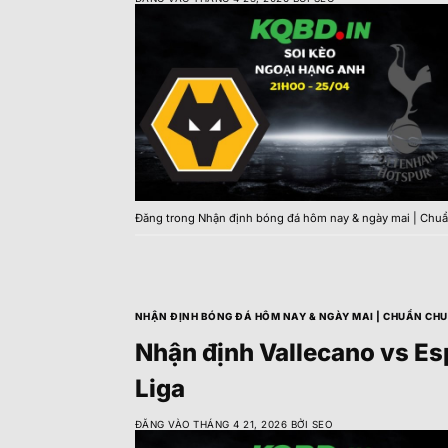
Đăng trong
Nhận định bóng đá hôm nay & ngày mai | Chuẩ
NHẬN ĐỊNH BÓNG ĐÁ HÔM NAY & NGÀY MAI | CHUẨN CHU
Nhận định Vallecano vs Es
Liga
ĐĂNG VÀO
THÁNG 4 21, 2026
BỞI
SEO