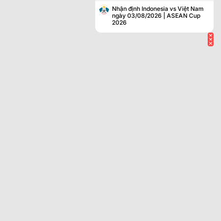
Nhận định Indonesia vs Việt Nam
ngày 03/08/2026 | ASEAN Cup
2026