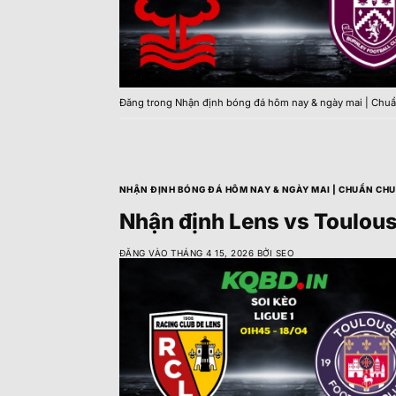
Đăng trong
Nhận định bóng đá hôm nay & ngày mai | Chuẩ
NHẬN ĐỊNH BÓNG ĐÁ HÔM NAY & NGÀY MAI | CHUẨN CHU
Nhận định Lens vs Toulous
ĐĂNG VÀO
THÁNG 4 15, 2026
BỞI
SEO