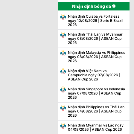
Nhận định bóng đá ⚽
Nhận định Cuiaba vs Fortaleza
ngày 10/08/2026 | Serie B Brazil
2026
Nhận định Thái Lan vs Myanmar
ngày 08/08/2026 | ASEAN Cup
2026
Nhận định Malaysia vs Philippines
ngày 08/08/2026 | ASEAN Cup
2026
Nhận định Việt Nam vs
Campuchia ngày 07/08/2026 |
ASEAN Cup 2026
Nhận định Singapore vs Indonesia
ngày 07/08/2026 | ASEAN Cup
2026
Nhận định Philippines vs Thái Lan
ngày 04/08/2026 | ASEAN Cup
2026
Nhận định Myanmar vs Lào ngày
04/08/2026 | ASEAN Cup 2026