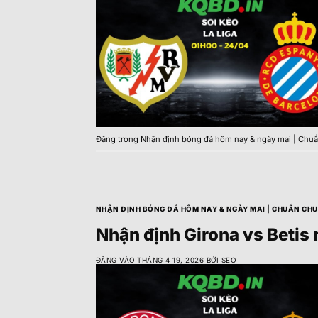
Đăng trong
Nhận định bóng đá hôm nay & ngày mai | Chuẩ
NHẬN ĐỊNH BÓNG ĐÁ HÔM NAY & NGÀY MAI | CHUẨN CHU
Nhận định Girona vs Betis 
ĐĂNG VÀO
THÁNG 4 19, 2026
BỞI
SEO