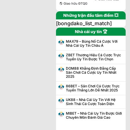
🌎 Giao hữu ĐTQG
Những trận đấu tâm điểm 💥
[bongdako_list_match]
Nhà cái uy tín 🏆
MAX79 – Bùng Nổ Cá Cược Với
Nhà Cái Uy Tín Châu Á
ZBET Thương Hiệu Cá Cược Trực
Tuyến Uy Tín Được Tin Chọn
DOM88 Khẳng Định Đẳng Cấp
Sân Chơi Cá Cược Uy Tín Nhất
2025
86BET – Sân Chơi Cá Cược Trực
Tuyến Thắng Lớn Dễ Nhất 2025
UK88 – Nhà Cái Uy Tín Với Hệ
Sinh Thái Cá Cược Toàn Diện
MIBET – Nhà Cái Uy Tín Được Giới
Chuyên Môn Đánh Giá Cao