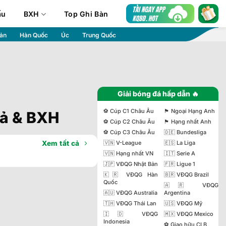
ấu
BXH
Top Ghi Bàn
ản
Hàn Quốc
Úc
Trung Quốc
Giải bóng đá hấp dẫn 🔥
⚽️ Cúp C1 Châu Âu
🏴󠁧󠁢󠁥󠁮󠁧󠁿 Ngoại Hạng Anh
uả & BXH
⚽️ Cúp C2 Châu Âu
🏴󠁧󠁢󠁥󠁮󠁧󠁿 Hạng nhất Anh
⚽️ Cúp C3 Châu Âu
🇩🇪 Bundesliga
Xem tất cả
🇻🇳 V-League
🇪🇸 La Liga
🇻🇳 Hạng nhất VN
🇮🇹 Serie A
🇯🇵 VĐQG Nhật Bản
🇫🇷 Ligue 1
🇰🇷 VĐQG Hàn
🇧🇷 VĐQG Brazil
Quốc
🇦🇷 VĐQG
🇦🇺 VĐQG Australia
Argentina
🇹🇭 VĐQG Thái Lan
🇺🇸 VĐQG Mỹ
🇮🇩 VĐQG
🇲🇽 VĐQG Mexico
Indonesia
⚽️ Giao hữu CLB