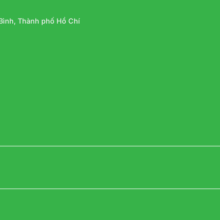
Bình, Thành phố Hồ Chí