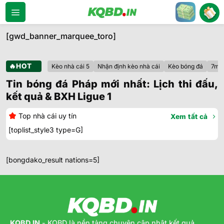
Bỏ
qua
nội
[gwd_banner_marquee_toro]
dung
🔥HOT
Kèo nhà cái 5
Nhận định kèo nhà cái
Kèo bóng đá
7m
Tin bóng đá Pháp mới nhất: Lịch thi đấu,
kết quả & BXH Ligue 1
Top nhà cái uy tín
Xem tất cả
[toplist_style3 type=G]
[bongdako_result nations=5]
KQBD.IN
- KQBD là nền tảng chuyên cập nhật kết quả