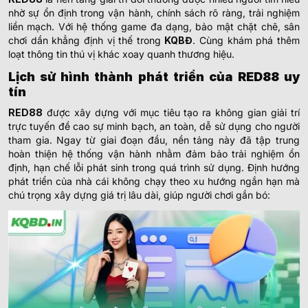
nhờ sự ổn định trong vận hành, chính sách rõ ràng, trải nghiệm
liền mạch. Với hệ thống game đa dạng, bảo mật chặt chẽ, sân
chơi dần khẳng định vị thế trong
KQBĐ
. Cùng khám phá thêm
loạt thông tin thú vị khác xoay quanh thương hiệu.
Lịch sử hình thành phát triển của RED88 uy
tín
RED88
được xây dựng với mục tiêu tạo ra không gian giải trí
trực tuyến đề cao sự minh bạch, an toàn, dễ sử dụng cho người
tham gia. Ngay từ giai đoạn đầu, nền tảng này đã tập trung
hoàn thiện hệ thống vận hành nhằm đảm bảo trải nghiệm ổn
định, hạn chế lỗi phát sinh trong quá trình sử dụng. Định hướng
phát triển của nhà cái không chạy theo xu hướng ngắn hạn mà
chú trọng xây dựng giá trị lâu dài, giúp người chơi gắn bó: