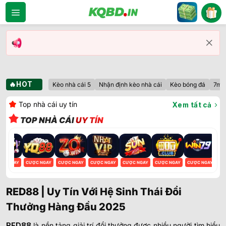
Bỏ
qua
nội
dung
🔥HOT
Kèo nhà cái 5
Nhận định kèo nhà cái
Kèo bóng đá
7m
Top nhà cái uy tín
Xem tất cả
TOP NHÀ CÁI
UY TÍN
ỢC NGAY
CƯỢC NGAY
CƯỢC NGAY
CƯỢC NGAY
CƯỢC NGAY
CƯỢC NGAY
CƯỢC NGAY
CƯ
RED88 | Uy Tín Với Hệ Sinh Thái Đổi
Thưởng Hàng Đầu 2025
RED88
là nền tảng giải trí đổi thưởng được nhiều người tìm hiểu