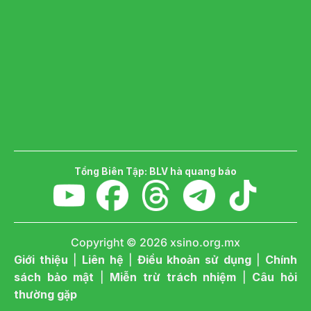
Tổng Biên Tập:
BLV hà quang báo
Copyright © 2026 xsino.org.mx
Giới thiệu
|
Liên hệ
|
Điều khoản sử dụng
|
Chính
sách bảo mật
|
Miễn trừ trách nhiệm
|
Câu hỏi
thường gặp