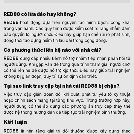
RED88 có lừa đảo hay không?
RED88
hoạt động dựa trên nguyên tắc minh bạch, công khai
trong vận hành. Các quy trình được kiểm soát rõ ràng nhằm đảm
bảo quyền lợi người chơi. Điều này giúp hạn chế rủi ro phát sinh,
đồng thời tạo dựng niềm tin lâu dài trong cộng đồng.
Có phương thức liên hệ nào với nhà cái?
RED88
cung cấp nhiều kênh hỗ trợ nhằm tiếp nhận phản hồi từ
người dùng. Khi gặp vấn đề trong quá trình tham gia, người chơi
có thể liên hệ để được hỗ trợ kịp thời. Điều này giúp trải nghiệm
không bị gián đoạn, duy trì sự ổn định cần thiết.
Tại sao link truy cập tại nhà cái RED88 bị chặn?
Việc truy cập gián đoạn đôi khi xuất phát từ yếu tố kỹ thuật
hoặc chính sách mạng tại từng khu vực. Trong trường hợp này,
người dùng có thể áp dụng các phương án truy cập thay thế
được hệ thống hướng dẫn để tiếp tục trải nghiệm bình thường.
Kết luận
RED88
là nền tảng giải trí đổi thưởng được xây dựng theo