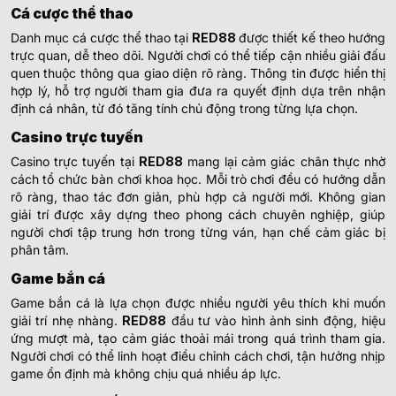
Cá cược thể thao
Danh mục cá cược thể thao tại
RED88
được thiết kế theo hướng
trực quan, dễ theo dõi. Người chơi có thể tiếp cận nhiều giải đấu
quen thuộc thông qua giao diện rõ ràng. Thông tin được hiển thị
hợp lý, hỗ trợ người tham gia đưa ra quyết định dựa trên nhận
định cá nhân, từ đó tăng tính chủ động trong từng lựa chọn.
Casino trực tuyến
Casino trực tuyến tại
RED88
mang lại cảm giác chân thực nhờ
cách tổ chức bàn chơi khoa học. Mỗi trò chơi đều có hướng dẫn
rõ ràng, thao tác đơn giản, phù hợp cả người mới. Không gian
giải trí được xây dựng theo phong cách chuyên nghiệp, giúp
người chơi tập trung hơn trong từng ván, hạn chế cảm giác bị
phân tâm.
Game bắn cá
Game bắn cá là lựa chọn được nhiều người yêu thích khi muốn
giải trí nhẹ nhàng.
RED88
đầu tư vào hình ảnh sinh động, hiệu
ứng mượt mà, tạo cảm giác thoải mái trong quá trình tham gia.
Người chơi có thể linh hoạt điều chỉnh cách chơi, tận hưởng nhịp
game ổn định mà không chịu quá nhiều áp lực.