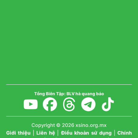
Tổng Biên Tập:
BLV hà quang báo
Copyright © 2026 xsino.org.mx
Giới thiệu
|
Liên hệ
|
Điều khoản sử dụng
|
Chính