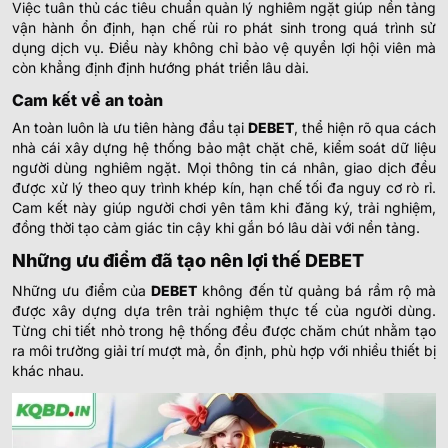
Việc tuân thủ các tiêu chuẩn quản lý nghiêm ngặt giúp nền tảng
vận hành ổn định, hạn chế rủi ro phát sinh trong quá trình sử
dụng dịch vụ. Điều này không chỉ bảo vệ quyền lợi hội viên mà
còn khẳng định định hướng phát triển lâu dài.
Cam kết về an toàn
An toàn luôn là ưu tiên hàng đầu tại
DEBET
, thể hiện rõ qua cách
nhà cái xây dựng hệ thống bảo mật chặt chẽ, kiểm soát dữ liệu
người dùng nghiêm ngặt. Mọi thông tin cá nhân, giao dịch đều
được xử lý theo quy trình khép kín, hạn chế tối đa nguy cơ rò rỉ.
Cam kết này giúp người chơi yên tâm khi đăng ký, trải nghiệm,
đồng thời tạo cảm giác tin cậy khi gắn bó lâu dài với nền tảng.
Những ưu điểm đã tạo nên lợi thế DEBET
Những ưu điểm của
DEBET
không đến từ quảng bá rầm rộ mà
được xây dựng dựa trên trải nghiệm thực tế của người dùng.
Từng chi tiết nhỏ trong hệ thống đều được chăm chút nhằm tạo
ra môi trường giải trí mượt mà, ổn định, phù hợp với nhiều thiết bị
khác nhau.