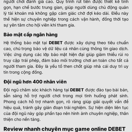
người chơi đánh giá cao. Quy trình rút tiền được thiết kế tinh
gọn, hạn chế bước trung gian, giúp người dùng chủ động quản
lý tài khoản mà không gặp cảm giác chờ đợi kéo dài. Điều này
thể hiện sự chuyên nghiệp trong cách vận hành, đồng thời tạo
sự yên tâm cho hội viên khi tham gia.
Bảo mật cấp ngân hàng
Hệ thống bảo mật tại
DEBET
được xây dựng theo tiêu chuẩn
cao, chú trọng bảo vệ dữ liệu cá nhân cùng thông tin giao dịch.
Việc ứng dụng các lớp bảo mật hiện đại giúp giảm thiểu rủi ro
truy cập trái phép, đảm bảo môi trường chơi an toàn cho tất cả
người tham gia. Đây là yếu tố then chốt giúp nhà cái duy trì uy
tín trong cộng đồng.
Đội ngũ hơn 400 nhân viên
Đội ngũ chăm sóc khách hàng tại
DEBET
được đào tạo bài bản,
sẵn sàng hỗ trợ người chơi trong mọi tình huống phát sinh.
Phong cách hỗ trợ nhanh gọn, rõ ràng giúp giải quyết vấn đề
hiệu quả, tránh gây gián đoạn trải nghiệm. Sự hiện diện liên tục
của đội ngũ này góp phần tạo nên hình ảnh chuyên nghiệp, thân
thiện cho nền tảng.
Review nhanh chuyên mục game online DEBET