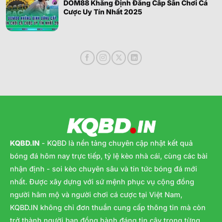
DOM88 Khẳng Định Đẳng Cấp Sân Chơi Cá
Cược Uy Tín Nhất 2025
KQBD.IN
- KQBD là nền tảng chuyên cập nhật kết quả
bóng đá hôm nay trực tiếp, tỷ lệ kèo nhà cái, cùng các bài
nhận định - soi kèo chuyên sâu và tin tức bóng đá mới
nhất. Được xây dựng với sứ mệnh phục vụ cộng đồng
người hâm mộ và người chơi cá cược tại Việt Nam,
KQBD.IN không chỉ đơn thuần cung cấp thông tin mà còn
trở thành người bạn đồng hành đáng tin cậy trong từng