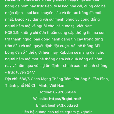
bóng đá hôm nay trực tiếp, tỷ lệ kèo nhà cái, cùng các bài
nhận định - soi kèo chuyên sâu và tin tức bóng đá mới
nhất. Được xây dựng với sứ mệnh phục vụ cộng đồng
người hâm mộ và người chơi cá cược tại Việt Nam,
KQBD.IN không chỉ đơn thuần cung cấp thông tin mà còn
trở thành người bạn đồng hành đáng tin cậy trong từng
trận đấu và mỗi quyết định đặt cược. Với hệ thống API
bóng đá số 1 thế giới hiện nay, Kqbd.in sẽ mang đến cho
người hâm mộ một hệ thống data kết quả bóng đá hôm
nay và hôm qua với sự ổn định - chính xác - nhanh chóng
- trực tuyến 24/7.
Địa chỉ: 686/5 Cách Mạng Tháng Tám, Phường 5, Tân Bình,
Thành phố Hồ Chí Minh, Việt Nam
Hotline: 0792666044
Website:
https://kqbd.red/
Email:
lienhe@kqbd.red
Liên hệ quảng cáo tại telegram @kqbdin