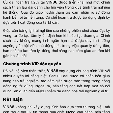
Ưu đãi hoàn trả 1.2% tại
VIN88
được triển khai như một chính
sách tri ân lâu dài dành cho hội viên trong quá trình trải nghiệm
hệ thống. Qua đó giúp người tham gia cảm nhận rõ sự đồng
hành bền bỉ từ nền tảng. Cơ chế hoàn trả được áp dụng định kỳ
dựa trên hoạt động của tài khoản.
Giúp cân bằng lại trải nghiệm sau những phiên chơi chưa đạt kỳ
vọng, từ đó tạo tâm lý ổn định hơn khi tiếp tục tham gia. Chính
sách này không mang tính ngắn hạn mà được duy trì thường
xuyên, giúp hội viên chủ động hơn trong việc quản lý dòng tiền,
hạn chế áp lực tâm lý, đồng thời nâng cao cảm giác an tâm khi
gắn bó lâu dài.
Chương trình VIP độc quyền
Đối với hội viên thân thiết,
VIN88
xây dựng chương trình VIP với
nhiều quyền lợi riêng biệt. Các ưu đãi được cá nhân hóa giúp
nâng cao trải nghiệm, tạo cảm giác được trân trọng trong cộng
đồng người dùng. Ngoài ra, nền tảng còn kết hợp một số nội
dung liên quan đến KQBĐ nhằm đa dạng hóa trải nghiệm giải trí.
Kết luận
VIN88
không chỉ xây dựng hình ảnh dựa trên thương hiệu mà
còn tạo dựng uy tín thông qua chất lượng vận hành, nền tảng