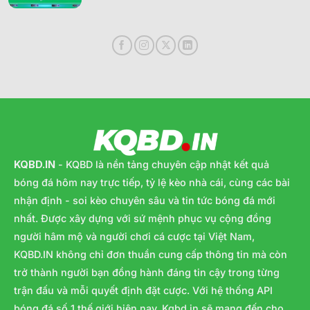
KQBD.IN
- KQBD là nền tảng chuyên cập nhật kết quả
bóng đá hôm nay trực tiếp, tỷ lệ kèo nhà cái, cùng các bài
nhận định - soi kèo chuyên sâu và tin tức bóng đá mới
nhất. Được xây dựng với sứ mệnh phục vụ cộng đồng
người hâm mộ và người chơi cá cược tại Việt Nam,
KQBD.IN không chỉ đơn thuần cung cấp thông tin mà còn
trở thành người bạn đồng hành đáng tin cậy trong từng
trận đấu và mỗi quyết định đặt cược. Với hệ thống API
bóng đá số 1 thế giới hiện nay, Kqbd.in sẽ mang đến cho