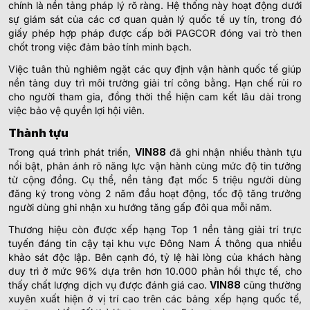
chính là nền tảng pháp lý rõ ràng. Hệ thống này hoạt động dưới
sự giám sát của các cơ quan quản lý quốc tế uy tín, trong đó
giấy phép hợp pháp được cấp bởi PAGCOR đóng vai trò then
chốt trong việc đảm bảo tính minh bạch.
Việc tuân thủ nghiêm ngặt các quy định vận hành quốc tế giúp
nền tảng duy trì môi trường giải trí công bằng. Hạn chế rủi ro
cho người tham gia, đồng thời thể hiện cam kết lâu dài trong
việc bảo vệ quyền lợi hội viên.
Thành tựu
Trong quá trình phát triển,
VIN88
đã ghi nhận nhiều thành tựu
nổi bật, phản ánh rõ năng lực vận hành cùng mức độ tin tưởng
từ cộng đồng. Cụ thể, nền tảng đạt mốc 5 triệu người dùng
đăng ký trong vòng 2 năm đầu hoạt động, tốc độ tăng trưởng
người dùng ghi nhận xu hướng tăng gấp đôi qua mỗi năm.
Thương hiệu còn được xếp hạng Top 1 nền tảng giải trí trực
tuyến đáng tin cậy tại khu vực Đông Nam Á thông qua nhiều
khảo sát độc lập. Bên cạnh đó, tỷ lệ hài lòng của khách hàng
duy trì ở mức 96% dựa trên hơn 10.000 phản hồi thực tế, cho
thấy chất lượng dịch vụ được đánh giá cao.
VIN88
cũng thường
xuyên xuất hiện ở vị trí cao trên các bảng xếp hạng quốc tế,