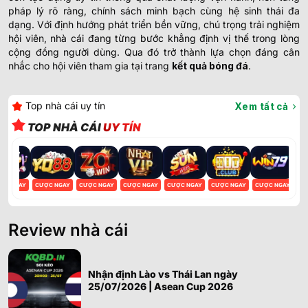
pháp lý rõ ràng, chính sách minh bạch cùng hệ sinh thái đa
dạng. Với định hướng phát triển bền vững, chú trọng trải nghiệm
hội viên, nhà cái đang từng bước khẳng định vị thế trong lòng
cộng đồng người dùng. Qua đó trở thành lựa chọn đáng cân
nhắc cho hội viên tham gia tại trang
kết quả bóng đá
.
Top nhà cái uy tín
Xem tất cả
TOP NHÀ CÁI
UY TÍN
ỢC NGAY
CƯỢC NGAY
CƯỢC NGAY
CƯỢC NGAY
CƯỢC NGAY
CƯỢC NGAY
CƯỢC NGAY
CƯ
Review nhà cái
Nhận định Lào vs Thái Lan ngày
25/07/2026 | Asean Cup 2026