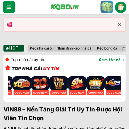
Bỏ
qua
nội
dung
🔥HOT
Kèo nhà cái 5
Nhận định kèo nhà cái
Kèo bóng đá
7m
Top nhà cái uy tín
Xem tất cả
TOP NHÀ CÁI
UY TÍN
ỢC NGAY
CƯỢC NGAY
CƯỢC NGAY
CƯỢC NGAY
CƯỢC NGAY
CƯỢC NGAY
CƯỢC NGAY
CƯ
VIN88 – Nền Tảng Giải Trí Uy Tín Được Hội
Viên Tin Chọn
VIN88
là cái tên nhận được nhiều sự quan tâm nhờ định hướng