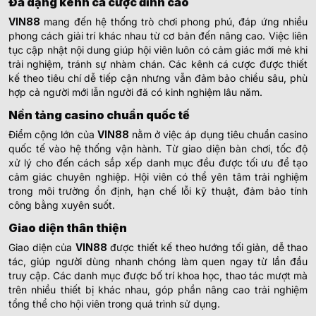
Đa dạng kênh cá cược đỉnh cao
VIN88
mang đến hệ thống trò chơi phong phú, đáp ứng nhiều
phong cách giải trí khác nhau từ cơ bản đến nâng cao. Việc liên
tục cập nhật nội dung giúp hội viên luôn có cảm giác mới mẻ khi
trải nghiệm, tránh sự nhàm chán. Các kênh cá cược được thiết
kế theo tiêu chí dễ tiếp cận nhưng vẫn đảm bảo chiều sâu, phù
hợp cả người mới lẫn người đã có kinh nghiệm lâu năm.
Nền tảng casino chuẩn quốc tế
Điểm cộng lớn của
VIN88
nằm ở việc áp dụng tiêu chuẩn casino
quốc tế vào hệ thống vận hành. Từ giao diện bàn chơi, tốc độ
xử lý cho đến cách sắp xếp danh mục đều được tối ưu để tạo
cảm giác chuyên nghiệp. Hội viên có thể yên tâm trải nghiệm
trong môi trường ổn định, hạn chế lỗi kỹ thuật, đảm bảo tính
công bằng xuyên suốt.
Giao diện thân thiện
Giao diện của
VIN88
được thiết kế theo hướng tối giản, dễ thao
tác, giúp người dùng nhanh chóng làm quen ngay từ lần đầu
truy cập. Các danh mục được bố trí khoa học, thao tác mượt mà
trên nhiều thiết bị khác nhau, góp phần nâng cao trải nghiệm
tổng thể cho hội viên trong quá trình sử dụng.