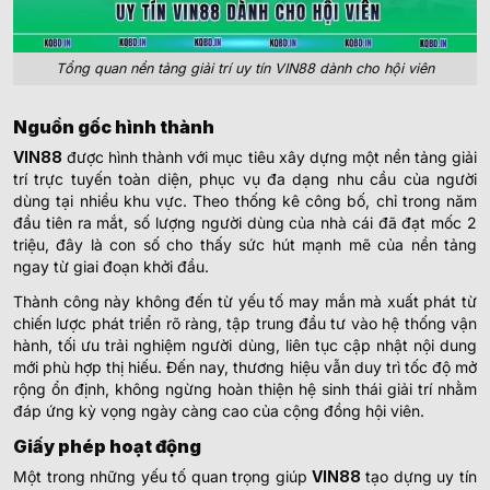
Tổng quan nền tảng giải trí uy tín VIN88 dành cho hội viên
Nguồn gốc hình thành
VIN88
được hình thành với mục tiêu xây dựng một nền tảng giải
trí trực tuyến toàn diện, phục vụ đa dạng nhu cầu của người
dùng tại nhiều khu vực. Theo thống kê công bố, chỉ trong năm
đầu tiên ra mắt, số lượng người dùng của nhà cái đã đạt mốc 2
triệu, đây là con số cho thấy sức hút mạnh mẽ của nền tảng
ngay từ giai đoạn khởi đầu.
Thành công này không đến từ yếu tố may mắn mà xuất phát từ
chiến lược phát triển rõ ràng, tập trung đầu tư vào hệ thống vận
hành, tối ưu trải nghiệm người dùng, liên tục cập nhật nội dung
mới phù hợp thị hiếu. Đến nay, thương hiệu vẫn duy trì tốc độ mở
rộng ổn định, không ngừng hoàn thiện hệ sinh thái giải trí nhằm
đáp ứng kỳ vọng ngày càng cao của cộng đồng hội viên.
Giấy phép hoạt động
Một trong những yếu tố quan trọng giúp
VIN88
tạo dựng uy tín