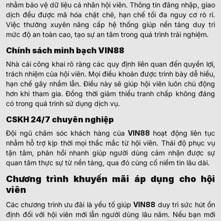
nhằm bảo vệ dữ liệu cá nhân hội viên. Thông tin đăng nhập, giao
dịch đều được mã hóa chặt chẽ, hạn chế tối đa nguy cơ rò rỉ.
Việc thường xuyên nâng cấp hệ thống giúp nền tảng duy trì
mức độ an toàn cao, tạo sự an tâm trong quá trình trải nghiệm.
Chính sách minh bạch VIN88
Nhà cái công khai rõ ràng các quy định liên quan đến quyền lợi,
trách nhiệm của hội viên. Mọi điều khoản được trình bày dễ hiểu,
hạn chế gây nhầm lẫn. Điều này sẽ giúp hội viên luôn chủ động
hơn khi tham gia. Đồng thời giảm thiểu tranh chấp không đáng
có trong quá trình sử dụng dịch vụ.
CSKH 24/7 chuyên nghiệp
Đội ngũ chăm sóc khách hàng của
VIN88
hoạt động liên tục
nhằm hỗ trợ kịp thời mọi thắc mắc từ hội viên. Thái độ phục vụ
tận tâm, phản hồi nhanh giúp người dùng cảm nhận được sự
quan tâm thực sự từ nền tảng, qua đó củng cố niềm tin lâu dài.
Chương trình khuyến mãi áp dụng cho hội
viên
Các chương trình ưu đãi là yếu tố giúp
VIN88
duy trì sức hút ổn
định đối với hội viên mới lẫn người dùng lâu năm. Nếu bạn mới