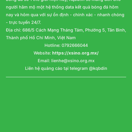
người hâm mộ một hệ thống data kết quả bóng đá hôm
nay và hôm qua với sự ổn định - chính xác - nhanh chóng
- trực tuyến 24/7.
Địa chỉ: 686/5 Cách Mạng Tháng Tám, Phường 5, Tân Bình,
Thành phố Hồ Chí Minh, Việt Nam
Hotline: 0792666044
Website:
https://xsino.org.mx/
Email:
lienhe@xsino.org.mx
Liên hệ quảng cáo tại telegram @kqbdin