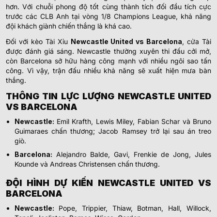
hơn. Với chuỗi phong độ tốt cùng thành tích đối đầu tích cực
trước các CLB Anh tại vòng 1/8 Champions League, khả năng
đội khách giành chiến thắng là khá cao.
Đối với kèo Tài Xỉu
Newcastle United vs Barcelona
, cửa Tài
được đánh giá sáng. Newcastle thường xuyên thi đấu cởi mở,
còn Barcelona sở hữu hàng công mạnh với nhiều ngôi sao tấn
công. Vì vậy, trận đấu nhiều khả năng sẽ xuất hiện mưa bàn
thắng.
THÔNG TIN LỰC LƯỢNG NEWCASTLE UNITED
VS BARCELONA
Newcastle:
Emil Krafth, Lewis Miley, Fabian Schar và Bruno
Guimaraes chấn thương; Jacob Ramsey trở lại sau án treo
giò.
Barcelona:
Alejandro Balde, Gavi, Frenkie de Jong, Jules
Kounde và Andreas Christensen chấn thương.
ĐỘI HÌNH DỰ KIẾN NEWCASTLE UNITED VS
BARCELONA
Newcastle:
Pope, Trippier, Thiaw, Botman, Hall, Willock,