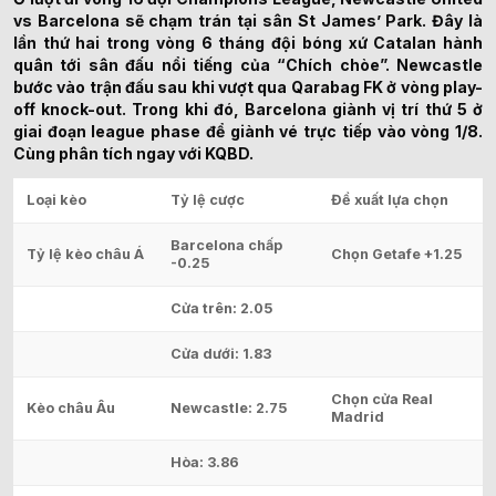
vs Barcelona
sẽ chạm trán tại sân St James’ Park. Đây là
lần thứ hai trong vòng 6 tháng đội bóng xứ Catalan hành
quân tới sân đấu nổi tiếng của “Chích chòe”. Newcastle
bước vào trận đấu sau khi vượt qua Qarabag FK ở vòng play-
off knock-out. Trong khi đó, Barcelona giành vị trí thứ 5 ở
giai đoạn league phase để giành vé trực tiếp vào vòng 1/8.
Cùng phân tích ngay với
KQBD
.
Loại kèo
Tỷ lệ cược
Đề xuất lựa chọn
Barcelona chấp
Tỷ lệ kèo châu Á
Chọn Getafe +1.25
-0.25
Cửa trên: 2.05
Cửa dưới: 1.83
Chọn cửa Real
Kèo châu Âu
Newcastle: 2.75
Madrid
Hòa: 3.86