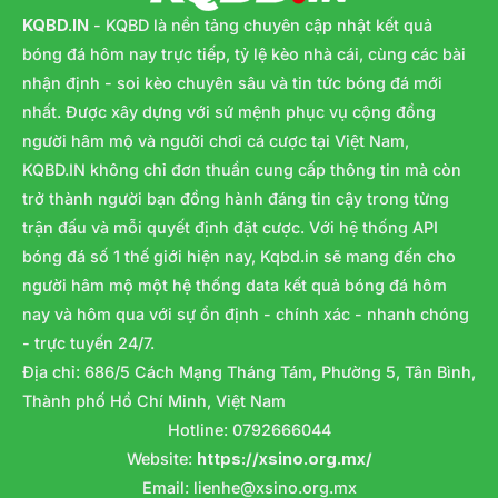
KQBD.IN
- KQBD là nền tảng chuyên cập nhật kết quả
bóng đá hôm nay trực tiếp, tỷ lệ kèo nhà cái, cùng các bài
nhận định - soi kèo chuyên sâu và tin tức bóng đá mới
nhất. Được xây dựng với sứ mệnh phục vụ cộng đồng
người hâm mộ và người chơi cá cược tại Việt Nam,
KQBD.IN không chỉ đơn thuần cung cấp thông tin mà còn
trở thành người bạn đồng hành đáng tin cậy trong từng
trận đấu và mỗi quyết định đặt cược. Với hệ thống API
bóng đá số 1 thế giới hiện nay, Kqbd.in sẽ mang đến cho
người hâm mộ một hệ thống data kết quả bóng đá hôm
nay và hôm qua với sự ổn định - chính xác - nhanh chóng
- trực tuyến 24/7.
Địa chỉ: 686/5 Cách Mạng Tháng Tám, Phường 5, Tân Bình,
Thành phố Hồ Chí Minh, Việt Nam
Hotline: 0792666044
Website:
https://xsino.org.mx/
Email:
lienhe@xsino.org.mx