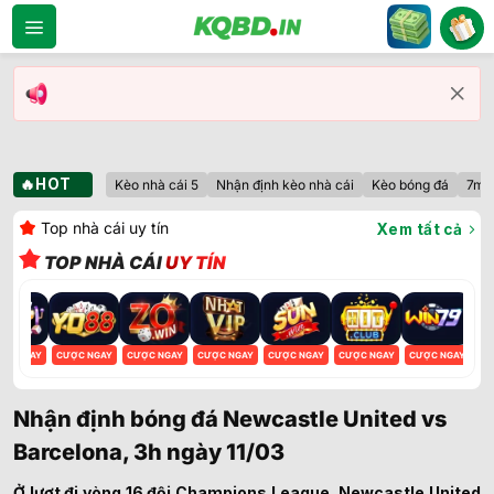
Bỏ
qua
nội
dung
🔥HOT
Kèo nhà cái 5
Nhận định kèo nhà cái
Kèo bóng đá
7m
Top nhà cái uy tín
Xem tất cả
TOP NHÀ CÁI
UY TÍN
ỢC NGAY
CƯỢC NGAY
CƯỢC NGAY
CƯỢC NGAY
CƯỢC NGAY
CƯỢC NGAY
CƯỢC NGAY
CƯ
Nhận định bóng đá Newcastle United vs
Barcelona, 3h ngày 11/03
Ở lượt đi vòng 16 đội Champions League,
Newcastle United