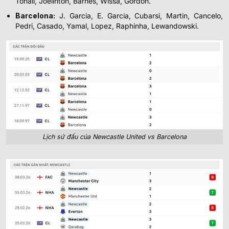
Tonali, Joelinton, Barnes, Wissa, Gordon.
Barcelona:
J. Garcia, E. Garcia, Cubarsi, Martin, Cancelo,
Pedri, Casado, Yamal, Lopez, Raphinha, Lewandowski.
Lịch sử đấu của Newcastle United vs Barcelona