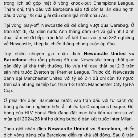
trong lịch sử góp mặt ở vòng knock-out Champions League.
Thậm chí, trận đấu với Barcelona sắp tới còn là lần đầu họ thi
đấu ở vòng 1/8 của giải đấu danh giá nhất châu Âu.
Tại vòng play-off, Newcastle đã dễ dàng vượt qua Qarabag. Ở
trận lượt đi, đại diện nước Anh thắng đậm 6-1 và gần như định
đoạt tấm vé đi tiếp. Trận lượt về kết thúc với tỷ số 3-2 nghiêng
về Newcastle, khép lại chiến thắng chung cuộc áp đảo.
Tuy nhiên chuyên gia nhận định
Newcastle United vs
Barcelona
cho rằng phong độ của Newcastle trong thời gian
gần đây lại khá thất thường. Họ vừa trải qua thất bại 2-3 trên
sân nhà trước Everton tại Premier League. Trước đó, Newcastle
đánh bại Manchester United với tỷ số 2-1 dù chỉ còn 10 người
trên sân nhưng lại tiếp tục thua 1-3 trước Manchester City tại FA
Cup.
Ở phía đối diện, Barcelona bước vào trận đấu với tư cách đội
bóng giàu kinh nghiệm hơn rất nhiều tại Champions League. Đội
bóng của HLV Hansi Flick đang đặt mục tiêu tiến xa hơn so với
mùa giải 2024/25 khi họ dừng bước ở bán kết trước Inter Milan.
Theo giới nhận định
Newcastle United vs Barcelona,
chiến
dịch vòng bảng của Barcelona diễn ra khá sôi động. Sau 8 trận