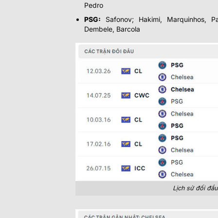
Pedro
PSG:
Safonov; Hakimi, Marquinhos, Pac
Dembele, Barcola
Lịch sử đối đầu