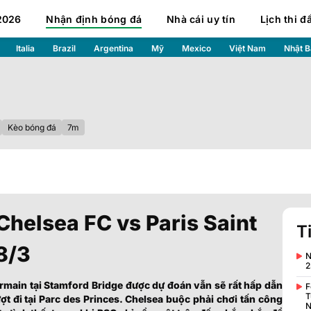
2026
Nhận định bóng đá
Nhà cái uy tín
Lịch thi đ
Italia
Brazil
Argentina
Mỹ
Mexico
Việt Nam
Nhật B
Kèo bóng đá
7m
helsea FC vs Paris Saint
T
8/3
N
2
ermain
tại Stamford Bridge được dự đoán vẫn sẽ rất hấp dẫn
F
T
t đi tại Parc des Princes. Chelsea buộc phải chơi tấn công
N