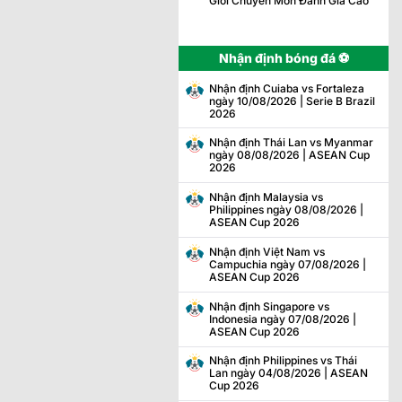
Giới Chuyên Môn Đánh Giá Cao
Nhận định bóng đá ⚽
Nhận định Cuiaba vs Fortaleza
ngày 10/08/2026 | Serie B Brazil
2026
Nhận định Thái Lan vs Myanmar
ngày 08/08/2026 | ASEAN Cup
2026
Nhận định Malaysia vs
Philippines ngày 08/08/2026 |
ASEAN Cup 2026
Nhận định Việt Nam vs
Campuchia ngày 07/08/2026 |
ASEAN Cup 2026
Nhận định Singapore vs
Indonesia ngày 07/08/2026 |
ASEAN Cup 2026
Nhận định Philippines vs Thái
Lan ngày 04/08/2026 | ASEAN
Cup 2026