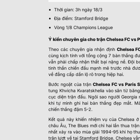
Thời gian: 3h ngày 18/3
Địa điểm: Stamford Bridge
Vòng 1/8 Champions League
Ý kiến chuyên gia cho trận Chelsea FC vs P
Theo các chuyên gia nhận định
Chelsea FC
cùng kịch tính với tổng cộng 7 bàn thắng đ
vẫn phải chấp nhận thất bại nặng nề. Đội b
tinh thần chiến đấu mạnh mẽ trước nhà đươ
về đẳng cấp dần lộ rõ trong hiệp hai.
Bước ngoặt của trận
Chelsea FC vs Paris 
tung Khvicha Kvaratskhelia vào sân từ băng
cục diện trận đấu. Ngôi sao người Georgia 
khi tự mình ghi hai bàn thắng đẹp mắt. Mà
chiến thắng đậm 5-2.
Kết quả này khiến nhiệm vụ của Chelsea ở 
châu Âu, The Blues mới chỉ hai lần thua trận
nhất xảy ra vào mùa giải 1994-95 khi họ th
trận lượt về tại Stamford Bridge, Chelsea vẫn 