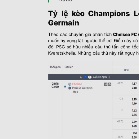
Tỷ lệ kèo Champions L
Germain
Theo các chuyên gia phân tích
Chelsea FC 
muốn hy vọng lật ngược thế cờ. Điều này có 
đó, PSG sở hữu nhiều cầu thủ tấn công tố
Kvaratskhelia. Những cầu thủ này rất nguy 