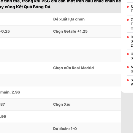
tình thế, trong khi PSG chỉ cần một trận đấu chắc chắn để
này cùng
Kết Quả Bóng Đá
.
S
T
Đề xuất lựa chọn
Z
T
C
-0.25
Chọn Getafe +1.25
D
S
2
U
1
S
M
Chọn cửa Real Madrid
G
S
V
rmain: 2.96
.87
Chọn Xỉu
1.99
Dự đoán: 1-0