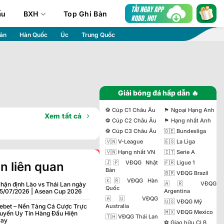
ấu
BXH
Top Ghi Bàn
ản
Hàn Quốc
Úc
Trung Quốc
Giải bóng đá hấp dẫn 🔥
⚽️ Cúp C1 Châu Âu
🏴󠁧󠁢󠁥󠁮󠁧󠁿 Ngoại Hạng Anh
Xem tất cả
⚽️ Cúp C2 Châu Âu
🏴󠁧󠁢󠁥󠁮󠁧󠁿 Hạng nhất Anh
⚽️ Cúp C3 Châu Âu
🇩🇪 Bundesliga
🇻🇳 V-League
🇪🇸 La Liga
🇻🇳 Hạng nhất VN
🇮🇹 Serie A
🇯🇵 VĐQG Nhật
🇫🇷 Ligue 1
in liên quan
Bản
🇧🇷 VĐQG Brazil
🇰🇷 VĐQG Hàn
🇦🇷 VĐQG
hận định Lào vs Thái Lan ngày
Quốc
Argentina
5/07/2026 | Asean Cup 2026
🇦🇺 VĐQG
🇺🇸 VĐQG Mỹ
Australia
ebet – Nền Tảng Cá Cược Trực
🇲🇽 VĐQG Mexico
uyến Uy Tín Hàng Đầu Hiện
🇹🇭 VĐQG Thái Lan
ay
⚽️ Giao hữu CLB