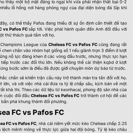
cho thấy một bộ mặt đáng lo ngại khi vừa phải nhận thất bại 0-2
y nhiều lỗ hổng nơi hàng phòng ngự của đại diện bóng đá Síp khi
ây, có thể thấy Pafos đang thiếu đi sự ổn định cần thiết để tạo
C vs Pafos FC
sắp tới. Việc phải hành quân đến Anh đối đầu với
t thử thách quá tầm với họ.
se Champions League của
Chelsea FC vs Pafos FC
cũng đang rất
ể chen chân vào nhóm hạt giống số 1 nếu giành trọn 3 điểm ở lượt
những nỗ lực đáng khen ở các vòng đấu trước, nhưng thực lực hạn
 tiếp trước các đối thủ lớn. Nếu không thể cải thiện kqbd ở lượt
 dừng bước sớm là điều đã được giới chuyên môn dự báo từ trước.
ắc chắn sẽ khiến trận cầu này trở thành màn tra tấn đối với họ.
t lớn, và với việc nhà cái đưa ra tỷ lệ chấp sâu, kịch bản về một
 rất khả thi. Theo các dữ liệu từ keonhacai, phong độ sân nhà của
ến cuộc đối đầu
Chelsea FC vs Pafos FC
trở thành cơ hội để các
o bắn phá khung thành đối phương.
lsea FC vs Pafos FC
ea FC vs Pafos FC
, nhà cái niêm yết mức kèo Chelsea chấp 2.25
h lệch mênh mông về thực lực giữa hai đội bóng. Tỷ lệ kèo châu