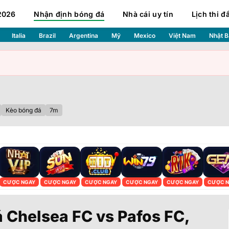
2026
Nhận định bóng đá
Nhà cái uy tín
Lịch thi đ
Italia
Brazil
Argentina
Mỹ
Mexico
Việt Nam
Nhật B
Kèo bóng đá
7m
CƯỢC NGAY
CƯỢC NGAY
CƯỢC NGAY
CƯỢC NGAY
CƯỢC NGAY
CƯỢC N
 Chelsea FC vs Pafos FC,