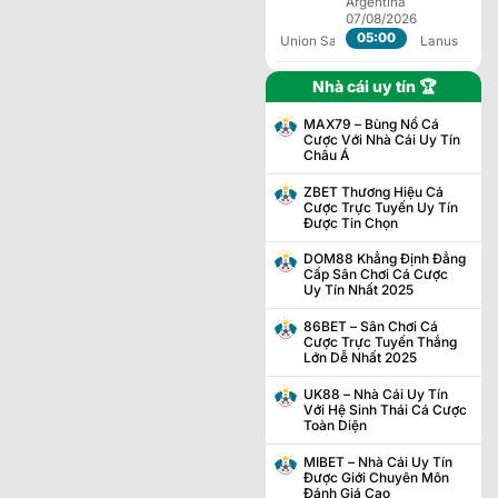
Argentina
07/08/2026
05:00
Union Santa Fe
Lanus
Nhà cái uy tín 🏆
MAX79 – Bùng Nổ Cá
Cược Với Nhà Cái Uy Tín
Châu Á
ZBET Thương Hiệu Cá
Cược Trực Tuyến Uy Tín
Được Tin Chọn
DOM88 Khẳng Định Đẳng
Cấp Sân Chơi Cá Cược
Uy Tín Nhất 2025
86BET – Sân Chơi Cá
Cược Trực Tuyến Thắng
Lớn Dễ Nhất 2025
UK88 – Nhà Cái Uy Tín
Với Hệ Sinh Thái Cá Cược
Toàn Diện
MIBET – Nhà Cái Uy Tín
Được Giới Chuyên Môn
Đánh Giá Cao