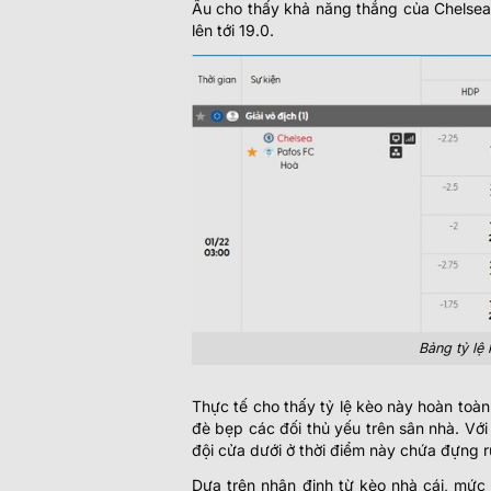
Âu cho thấy khả năng thắng của Chelsea 
lên tới 19.0.
Bảng tỷ lệ
Thực tế cho thấy tỷ lệ kèo này hoàn toàn
đè bẹp các đối thủ yếu trên sân nhà. Với 
đội cửa dưới ở thời điểm này chứa đựng rủ
Dựa trên nhận định từ kèo nhà cái, mức 