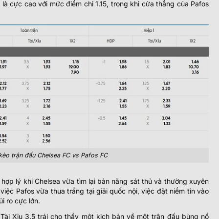
là cực cao với mức điểm chỉ 1.15, trong khi cửa thắng của Pafos
 kèo trận đấu Chelsea FC vs Pafos FC
 hợp lý khi Chelsea vừa tìm lại bản năng sát thủ và thường xuyên
việc Pafos vừa thua trắng tại giải quốc nội, việc đặt niềm tin vào
i ro cực lớn.
Tài Xỉu 3.5 trái cho thấy một kịch bản về một trận đấu bùng nổ