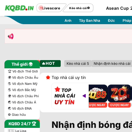
Bỏ
Asean Cup 
Livescore
Kèo nhà cái
qua
nội
Anh
Tây Ban Nha
Đức
Pháp
dung
🔥HOT
Kèo nhà cái 5
Nhận định kèo nhà cái
Thế giới 🌍
🏆 Vô địch Thế Giới
Top nhà cái uy tín
🌍️ Vô địch Châu Âu
🌎️️ Vô địch Nam Mỹ
TOP
🌎️ Vô địch Bắc Mỹ
NHÀ CÁI
🌍️️ Vô địch Châu Phi
UY TÍN
🌏️️ Vô địch Châu Á
C NGAY
CƯỢC NGAY
CƯỢC NGAY
CƯỢC NGAY
CƯỢC NGAY
CƯỢC NGAY
🌏️️ Vô địch ĐNA
⚽️️️ Giao hữu
Nhận định bóng đá
KQBD 24/7 🏆
🇪🇸 La Liga