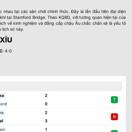
 nhau tại các sân chơi chính thức. Đây là lần đầu tiên đại diện
khí tại Stamford Bridge. Theo KQBD, với tương quan hiện tại của
lệch về kinh nghiệm và đẳng cấp châu Âu chắc chắn sẽ là yếu tố
 lịch sử này.
 XỈU
FC
: 4-0